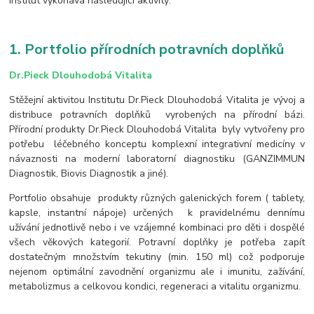
Institut vykonává následující aktivity:
1. Portfolio přírodních potravních doplňků
Dr.Pieck Dlouhodobá Vitalita
Stěžejní aktivitou Institutu Dr.Pieck Dlouhodobá Vitalita je vývoj a
distribuce potravních doplňků vyrobených na přírodní bázi.
Přírodní produkty Dr.Pieck Dlouhodobá Vitalita byly vytvořeny pro
potřebu léčebného konceptu komplexní integrativní medicíny v
návaznosti na moderní laboratorní diagnostiku (GANZIMMUN
Diagnostik, Biovis Diagnostik a jiné).
Portfolio obsahuje produkty různých galenických forem ( tablety,
kapsle, instantní nápoje) určených k pravidelnému dennímu
užívání jednotlivě nebo i ve vzájemné kombinaci pro děti i dospělé
všech věkových kategorií. Potravní doplňky je potřeba zapít
dostatečným množstvím tekutiny (min. 150 ml) což podporuje
nejenom optimální zavodnění organizmu ale i imunitu, zažívání,
metabolizmus a celkovou kondici, regeneraci a vitalitu organizmu.