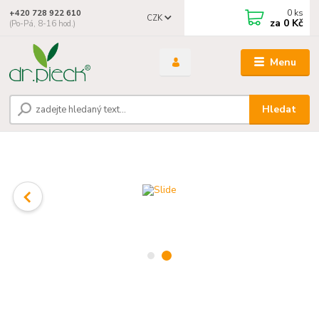
0
ks
+420 728 922 610
CZK
za
0 Kč
(Po-Pá, 8-16 hod.)
Menu
Hledat