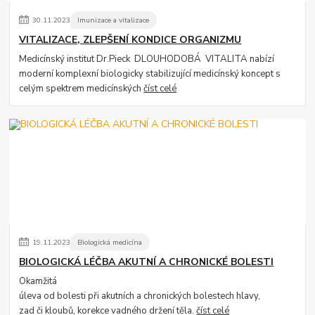
30
.
11
.
2023
Imunizace a vitalizace
VITALIZACE, ZLEPŠENÍ KONDICE ORGANIZMU
Medicínský institut Dr.Pieck DLOUHODOBÁ VITALITA nabízí
moderní komplexní biologicky stabilizující medicínský koncept s
celým spektrem medicínských
číst celé
19
.
11
.
2023
Biologická medicína
BIOLOGICKÁ LÉČBA AKUTNÍ A CHRONICKÉ BOLESTI
Okamžitá
úleva od bolesti při akutních a chronických bolestech hlavy,
zad či kloubů, korekce vadného držení těla.
číst celé