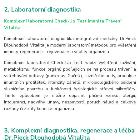
2. Laboratorní diagnostika
Komplexní
laboratorn
í
Check-Up Test
Imunita Trávení
Vitalita
Komplexní laboratorní diagnostika integrativní medicíny Dr.Pieck
Dlouhodobá Vitalita je moderní laboratorní metodou pro vyšetření
imunity, regenerace - rejuvenace a vitality organizmu.
Komplexní laboratorní Check-Up Test nabízí vyšetření zažívání,
metabolizmu, funkce orgánů podílejících se na procesu trávení a
vstřebávání potravy (pankreas, žlučník), slizniční imunity, produkce
imunitních protilátek, intenzity zánětů, mikrobiologického osídlení
slizničního povrchu a funkčnosti fyziologické střevní mikroflóry.
Tímto způsobem je možné objasnit příčinu vzniku alergií,
intolerancí, nadváhy, únavy, nespavosti, poruch nálad a celkové
rozlady či ztráty kondice organizmu.
3. Komplexní diagnostika, regenerace a léčba
Dr.Pieck Dlouhodobá Vitalita