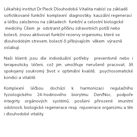
Lékařský institut Dr.Pieck Dlouhodobá Vitalita nabízí za základě
sofistikované funkční komplexní diagnostiky kauzální regeneraci
a léčbu založenou na základech funkční a celostní biologické
medicíny. Cílem je odstranit příčinu zdravotních potíží nebo
bolesti, znovu aktivovat funkční rezervy organismu, které se
dlouhodobým stresem, bolestí či přibývajícím věkem výrazně
oslabují.
Naši klienti jsou dle individuální potřeby preventivně nebo i
terapeuticky léčeni, což jim umožňuje nerušeně pracovat, žít
spokojený soukromý život v optimální kvalitě, psychosomatické
kondici a vitalitě.
Komplexní léčbou dochází k harmonizaci regulačního
fyziologického 24-hodinového biorytmu Den/Noc, podpoře
integrity orgánových systémů, posílení přirozené imunitní
odolnosti, biologické regenerace resp. rejuvenace organizmu a tím
i dlouhodobé vitality.