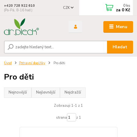
0
ks
+420 728 922 610
CZK
za
0 Kč
(Po-Pá, 8-16 hod.)
Menu
Hledat
Úvod
Potravní doplňky
Pro děti
Pro děti
Nejnovější
Nejlevnější
Nejdražší
Zobrazuji 1-1 z 1
strana
z 1