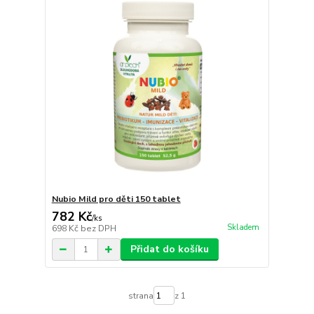
Nubio Mild pro děti 150 tablet
782 Kč
/
ks
Skladem
698 Kč
bez DPH
Přidat do košíku
strana
z 1