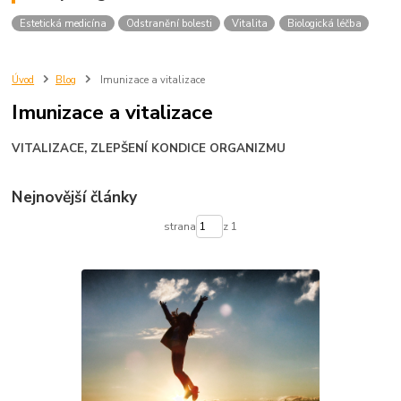
Estetická medicína
Odstranění bolesti
Vitalita
Biologická léčba
Úvod
Blog
Imunizace a vitalizace
Imunizace a vitalizace
VITALIZACE, ZLEPŠENÍ KONDICE ORGANIZMU
Nejnovější články
strana
z 1