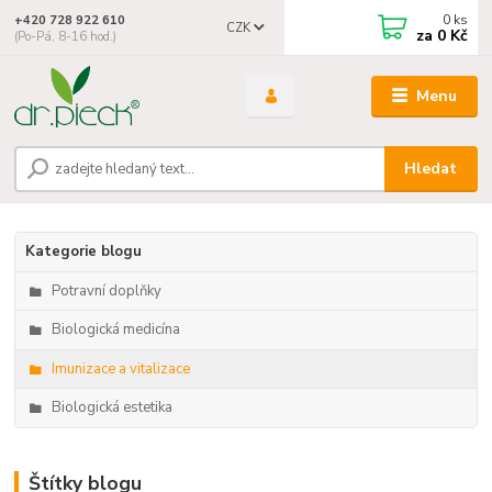
0
ks
+420 728 922 610
CZK
za
0 Kč
(Po-Pá, 8-16 hod.)
Menu
Hledat
Kategorie blogu
Potravní doplňky
Biologická medicína
Imunizace a vitalizace
Biologická estetika
Štítky blogu