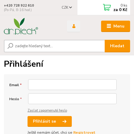
0
ks
+420 728 922 610
CZK
za
0 Kč
(Po-Pá, 8-16 hod.)
Menu
Hledat
Přihlášení
Email
*
Heslo
*
Zaslat zapomenuté heslo
Přihlásit se
Ještě nemám účet, chci se
Registrovat