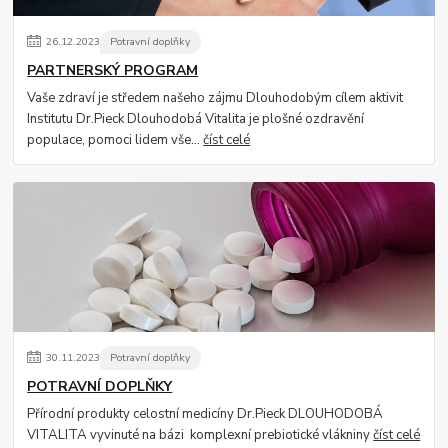
26
.
12
.
2023
Potravní doplňky
PARTNERSKÝ PROGRAM
Vaše zdraví je středem našeho zájmu Dlouhodobým cílem aktivit
Institutu Dr.Pieck Dlouhodobá Vitalita je plošné ozdravění
populace, pomoci lidem vše...
číst celé
30
.
11
.
2023
Potravní doplňky
POTRAVNÍ DOPLŇKY
Přírodní produkty celostní medicíny Dr.Pieck DLOUHODOBÁ
VITALITA vyvinuté na bázi komplexní prebiotické vlákniny
číst celé