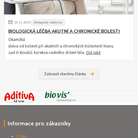
19
.
11
.
2023
Biologická medicína
BIOLOGICKÁ LÉČBA AKUTNÍ A CHRONICKÉ BOLESTI
Okamžitá
úleva od bolesti při akutních a chronických bolestech hlavy,
zad či kloubů, korekce vadného držení těla.
číst celé
Zobrazit všechny články
Informace pro zákazníky
O nás