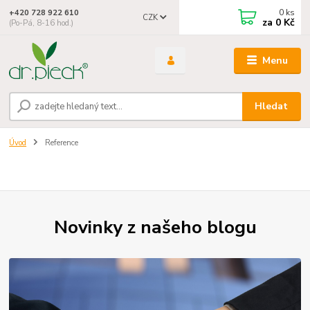
0
ks
+420 728 922 610
CZK
za
0 Kč
(Po-Pá, 8-16 hod.)
Menu
Hledat
Úvod
Reference
Novinky z našeho blogu