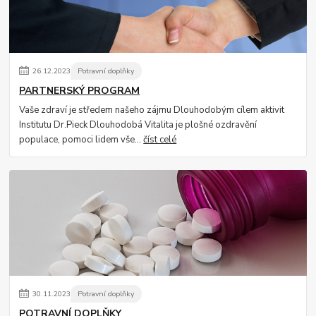
26
.
12
.
2023
Potravní doplňky
PARTNERSKÝ PROGRAM
Vaše zdraví je středem našeho zájmu Dlouhodobým cílem aktivit
Institutu Dr.Pieck Dlouhodobá Vitalita je plošné ozdravění
populace, pomoci lidem vše...
číst celé
30
.
11
.
2023
Potravní doplňky
POTRAVNÍ DOPLŇKY