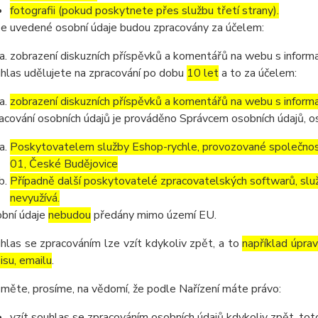
fotografii (pokud poskytnete přes službu třetí strany).
e uvedené osobní údaje budou zpracovány za účelem:
zobrazení diskuzních příspěvků a komentářů na webu s informa
hlas udělujete na zpracování po dobu
10 let
a to za účelem:
zobrazení diskuzních příspěvků a komentářů na webu s informa
acování osobních údajů je prováděno Správcem osobních údajů, os
Poskytovatelem služby Eshop-rychle, provozované společnost
01, České Budějovice
Případně další poskytovatelé zpracovatelských softwarů, služ
nevyužívá.
bní údaje
nebudou
předány mimo území EU.
hlas se zpracováním lze vzít kdykoliv zpět, a to
například úpra
isu, emailu
.
měte, prosíme, na vědomí, že podle Nařízení máte právo:
vzít souhlas se zpracováním osobních údajů kdykoliv zpět, to