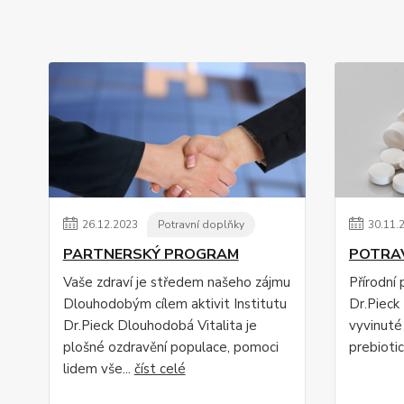
26
.
12
.
2023
Potravní doplňky
30
.
11
.
PARTNERSKÝ PROGRAM
POTRA
Vaše zdraví je středem našeho zájmu
Přírodní
Dlouhodobým cílem aktivit Institutu
Dr.Piec
Dr.Pieck Dlouhodobá Vitalita je
vyvinuté
plošné ozdravění populace, pomoci
prebioti
lidem vše...
číst celé