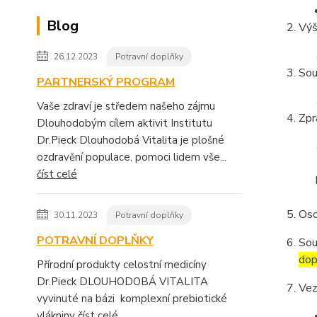
Blog
Výš
26.12.2023
Potravní doplňky
Sou
PARTNERSKÝ PROGRAM
Vaše zdraví je středem našeho zájmu
Zpr
Dlouhodobým cílem aktivit Institutu
Dr.Pieck Dlouhodobá Vitalita je plošné
ozdravění populace, pomoci lidem vše...
číst celé
Oso
30.11.2023
Potravní doplňky
POTRAVNÍ DOPLŇKY
Sou
dop
Přírodní produkty celostní medicíny
Dr.Pieck DLOUHODOBÁ VITALITA
Vez
vyvinuté na bázi komplexní prebiotické
vlákniny
číst celé