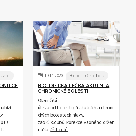
alizace
19
.
11
.
2023
Biologická medicína
KONDICE
BIOLOGICKÁ LÉČBA AKUTNÍ A
CHRONICKÉ BOLESTI
Okamžitá
abízí
úleva od bolesti při akutních a chroni
ky
ckých bolestech hlavy,
ept s
zad či kloubů, korekce vadného držen
ch
í těla.
číst celé