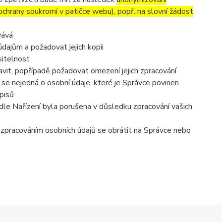
 ochrany soukromí v patičce webu), popř. na slovní žádost
vává
dajům a požadovat jejich kopii
sitelnost
vit, popřípadě požadovat omezení jejich zpracování
se nejedná o osobní údaje, které je Správce povinen
pisů
dle Nařízení byla porušena v důsledku zpracování vašich
e zpracováním osobních údajů se obrátit na Správce nebo