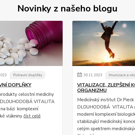
Novinky z našeho blogu
2023
Potravní doplňky
30
.
11
.
2023
Imunizace a vit
VNÍ DOPLŇKY
VITALIZACE, ZLEPŠENÍ 
ORGANIZMU
 produkty celostní medicíny
Medicínský institut Dr.Pieck
k DLOUHODOBÁ VITALITA
DLOUHODOBÁ VITALITA n
 na bázi komplexní
moderní komplexní biologic
cké vlákniny
číst celé
stabilizující medicínský konc
celým spektrem medicínský