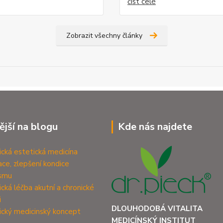
číst celé
Zobrazit všechny články
ější na blogu
Kde nás najdete
ická estetická medicína
zace, zlepšení kondice
ismu
ická léčba akutní a chronické
i
DLOUHODOBÁ VITALITA
ický medicinský koncept
MEDICÍNSKÝ INSTITUT