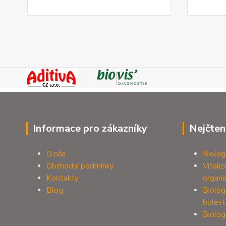
Informace pro zákazníky
Nejčten
O nás
Biolog
Obchodní podmínky
Vitali
Kontakty
organ
Blog
Biolog
bolest
Biolog