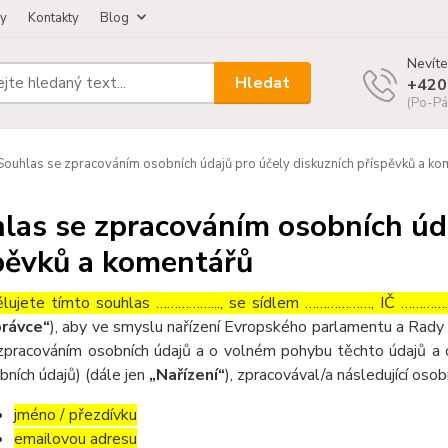
zy
Kontakty
Blog
Nevíte
Hledat
+420
(Po-Pá
ouhlas se zpracováním osobních údajů pro účely diskuzních příspěvků a ko
las se zpracováním osobních úda
pěvků a komentářů
lujete tímto souhlas ……………..., se sídlem ………………, IČ ……………
rávce“
), aby ve smyslu nařízení Evropského parlamentu a Rady 
zpracováním osobních údajů a o volném pohybu těchto údajů a 
bních údajů) (dále jen
„Nařízení“
), zpracovával/a následující osob
jméno / přezdívku
emailovou adresu