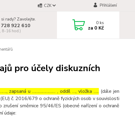
Přihlášení
CZK
 si rady? Zavolejte.
0
ks
 728 922 610
za
0 Kč
, 8-16 hod.)
mentářů
jů pro účely diskuzních
…., zapsaná u ………………… , oddíl …, vložka …..
(dále jen
(EU) č. 2016/679 o ochraně fyzických osob v souvislosti
o zrušení směrnice 95/46/ES (obecné nařízení o ochraně
ní údaje: