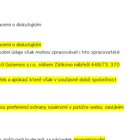
cemi o diskutujícím
cemi o diskutujícím
obní údaje však mohou zpracovávat i tito zpracovatelé:
í Golemos s.r.o., sídlem Zátkovo nábřeží 448/73, 370
eb a aplikací, které však v současné době společnost
vou preferencí ochrany soukromí v patičce webu, zasláním
to zpětvzetí bude mít za následek
anonymizování