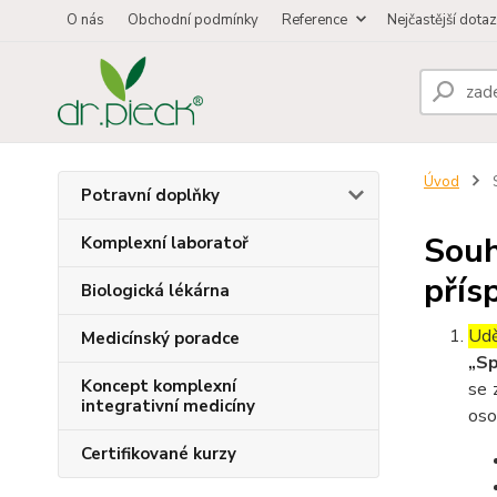
O nás
Obchodní podmínky
Reference
Nejčastější dota
Úvod
S
Potravní doplňky
Souh
Komplexní laboratoř
přís
Biologická lékárna
Udě
Medicínský poradce
„Sp
Koncept komplexní
se 
integrativní medicíny
oso
Certifikované kurzy